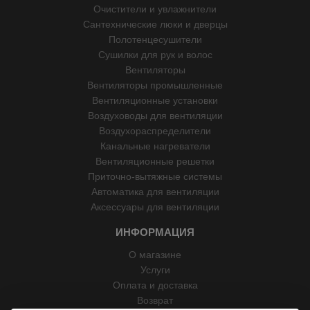
Очистители и увлажнители
Сантехнические люки и дверцы
Полотенцесушители
Сушилки для рук и волос
Вентиляторы
Вентиляторы промышленные
Вентиляционные установки
Воздуховоды для вентиляции
Воздухораспределители
Канальные нагреватели
Вентиляционные решетки
Приточно-вытяжные системы
Автоматика для вентиляции
Аксессуары для вентиляции
ИНФОРМАЦИЯ
О магазине
Услуги
Оплата и доставка
Возврат