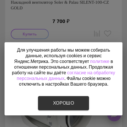
Накладной вентилятор Soler & Palau SILENT-100-CZ
GOLD
7 700
₽
Мощность: 8 Вт
Для улучшения работы мы можем собирать
Производитель: Soler & Palau
данные, используя cookies и сервис
Страна производства: Испания
Гарантия: 1 год
Яндекс.Метрика. Это соответствует
политике
в
Серия: Silent, Silent 100
отношении персональных данных. Продолжая
работу на сайте вы даёте
согласие на обработку
персональных данных
. Файлы cookie можно
отключить в настройках Вашего браузера.
ХОРОШО