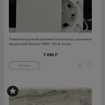
Тонкий бесшумный вытяжной вентилятор для ванной
квадратный Mmotors ММC 100 K белый
7 050
₽
Мощность: 16 Вт
Производитель: MMotors
Страна производства: Болгария
Серия: Вентиляторы для кухонь и ванных комнат
Mmotors. Болгария, MMC