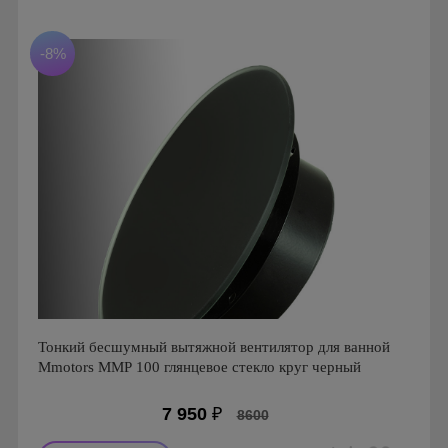
Производитель: MMotors
Страна производства: Болгария
Серия: Вентиляторы для кухонь и ванных комнат
-8%
Mmotors. Болгария, MMP
Тонкий бесшумный вытяжной вентилятор для ванной
Mmotors ММР 100 глянцевое стекло круг черный
7 950
₽
8600