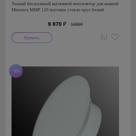
Тонкий бесшумный вытяжной вентилятор для ванной
Mmotors ММР 120 матовое стекло круг белый
9 870
₽
10800
Мощность: 16 Вт
Производитель: MMotors
Страна производства: Болгария
Серия: Вентиляторы для кухонь и ванных комнат
-9%
Mmotors. Болгария, MMP