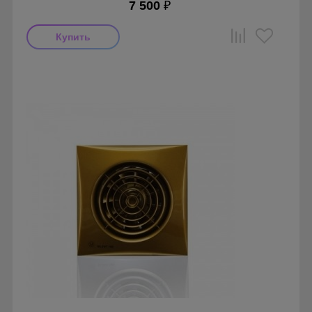
7 500
₽
Мощность: 8 Вт
Производитель: Soler & Palau
Страна производства: Испания
Гарантия: 1 год
Серия: Silent, Silent 100