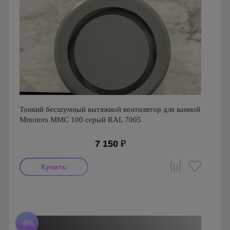
Тонкий бесшумный вытяжной вентилятор для ванной
Mmotors ММC 100 серый RAL 7005
7 150
₽
Мощность: 16 Вт
Производитель: MMotors
Страна производства: Болгария
Серия: Вентиляторы для кухонь и ванных комнат
-8%
Mmotors. Болгария, MMC