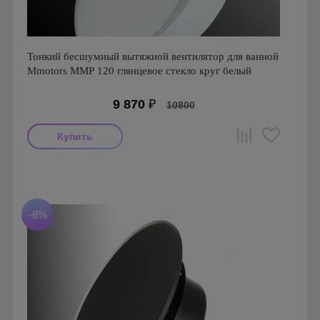
Тонкий бесшумный вытяжной вентилятор для ванной
Mmotors ММР 120 глянцевое стекло круг белый
9 870
₽
10800
Мощность: 16 Вт
Производитель: MMotors
Страна производства: Болгария
Серия: Вентиляторы для кухонь и ванных комнат
-8%
Mmotors. Болгария, MMP