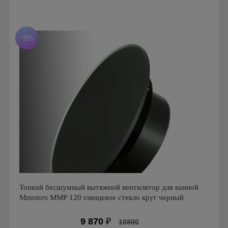
Мощность: 16 Вт
Производитель: MMotors
Страна производства: Болгария
Серия: Вентиляторы для кухонь и ванных комнат
-9%
Mmotors. Болгария, MMP
Тонкий бесшумный вытяжной вентилятор для ванной
Mmotors ММР 120 глянцевое стекло круг черный
9 870
₽
10800